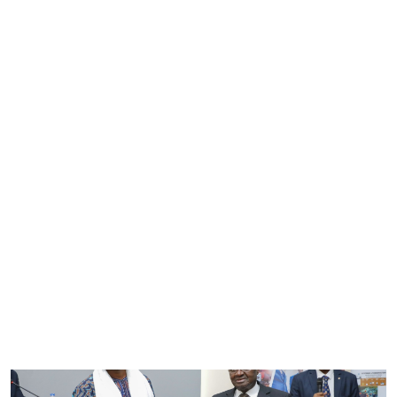
Mardi 7 mai 2024
Politique : la Cédéao est un outil formidable
d'intégration à préserver (Diomaye Faye)