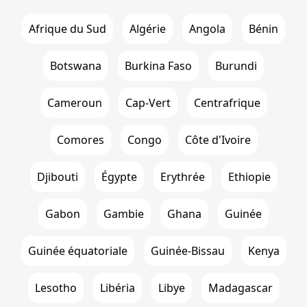
Afrique du Sud
Algérie
Angola
Bénin
Botswana
Burkina Faso
Burundi
Cameroun
Cap-Vert
Centrafrique
Comores
Congo
Côte d'Ivoire
Djibouti
Égypte
Erythrée
Ethiopie
Gabon
Gambie
Ghana
Guinée
Guinée équatoriale
Guinée-Bissau
Kenya
Lesotho
Libéria
Libye
Madagascar