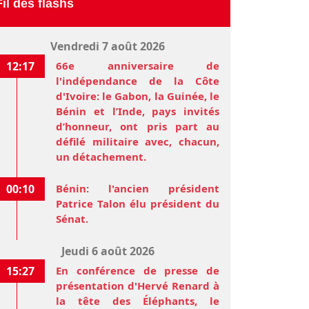
Fil des flashs
Vendredi 7 août 2026
12:17
66e anniversaire de
l'indépendance de la Côte
d'Ivoire: le Gabon, la Guinée, le
Bénin et l’Inde, pays invités
d’honneur, ont pris part au
défilé militaire avec, chacun,
un détachement.
00:10
Bénin: l'ancien président
Patrice Talon élu président du
Sénat.
Jeudi 6 août 2026
15:27
En conférence de presse de
présentation d'Hervé Renard à
la tête des Éléphants, le