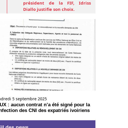
président de la FIF, Idriss
Diallo justifie son choix.
Mardi 4 août 2026
13:21
Football/Côte d'Ivoire : Hervé
Renard succède à Emerse Faé
sur le banc des Éléphants.
Lundi 3 août 2026
19:04
Nigeria: 52 personnes enlevées
dans un village de l'État de
Zamfara.
Plus de flash infos
ndredi 5 septembre 2025
UX : aucun contrat n’a été signé pour la
nfection des CNI des expatriés ivoiriens
Fil des news