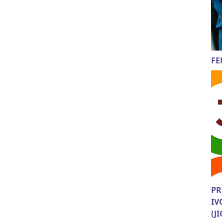
FE
PR
IV
(J