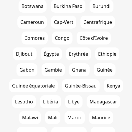
Botswana
Burkina Faso
Burundi
Cameroun
Cap-Vert
Centrafrique
Comores
Congo
Côte d'Ivoire
Djibouti
Égypte
Erythrée
Ethiopie
Gabon
Gambie
Ghana
Guinée
Guinée équatoriale
Guinée-Bissau
Kenya
Lesotho
Libéria
Libye
Madagascar
Malawi
Mali
Maroc
Maurice