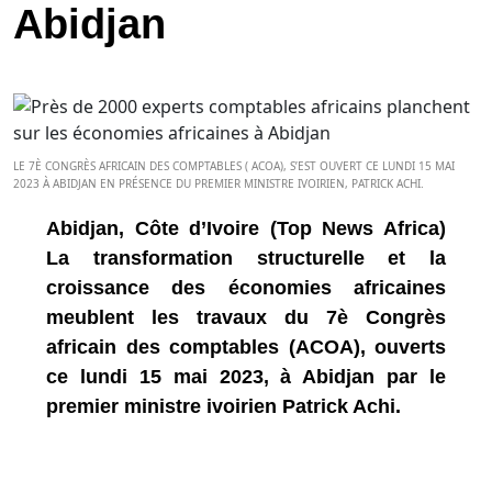
Abidjan
LE 7È CONGRÈS AFRICAIN DES COMPTABLES ( ACOA), S’EST OUVERT CE LUNDI 15 MAI
2023 À ABIDJAN EN PRÉSENCE DU PREMIER MINISTRE IVOIRIEN, PATRICK ACHI.
Abidjan, Côte d’Ivoire (Top News Africa)
La transformation structurelle et la
croissance des économies africaines
meublent les travaux du 7è Congrès
africain des comptables (ACOA), ouverts
ce lundi 15 mai 2023, à Abidjan par le
premier ministre ivoirien Patrick Achi.