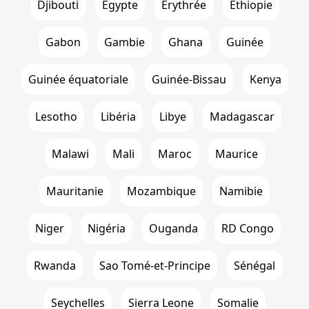
Djibouti
Égypte
Erythrée
Ethiopie
Gabon
Gambie
Ghana
Guinée
Guinée équatoriale
Guinée-Bissau
Kenya
Lesotho
Libéria
Libye
Madagascar
Malawi
Mali
Maroc
Maurice
Mauritanie
Mozambique
Namibie
Niger
Nigéria
Ouganda
RD Congo
Rwanda
Sao Tomé-et-Principe
Sénégal
Seychelles
Sierra Leone
Somalie