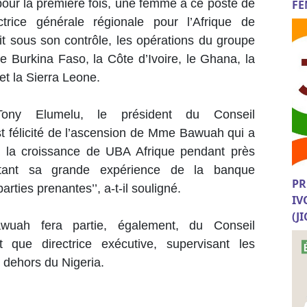
ur la première fois, une femme à ce poste de
FE
ctrice générale régionale pour l’Afrique de
t sous son contrôle, les opérations du groupe
le Burkina Faso, la Côte d’Ivoire, le Ghana, la
 et la Sierra Leone.
Tony Elumelu, le président du Conseil
st félicité de l’ascension de Mme Bawuah qui a
e à la croissance de UBA Afrique pendant près
tant sa grande expérience de la banque
PR
ties prenantes’’, a-t-il souligné.
IV
(J
awuah fera partie, également, du Conseil
 que directrice exécutive, supervisant les
n dehors du Nigeria.