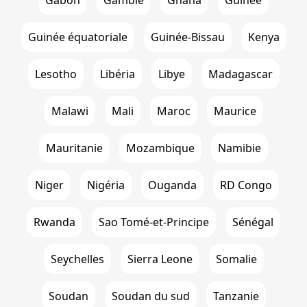
Gabon
Gambie
Ghana
Guinée
Guinée équatoriale
Guinée-Bissau
Kenya
Lesotho
Libéria
Libye
Madagascar
Malawi
Mali
Maroc
Maurice
Mauritanie
Mozambique
Namibie
Niger
Nigéria
Ouganda
RD Congo
Rwanda
Sao Tomé-et-Principe
Sénégal
Seychelles
Sierra Leone
Somalie
Soudan
Soudan du sud
Tanzanie