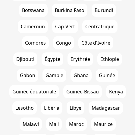
Botswana
Burkina Faso
Burundi
Cameroun
Cap-Vert
Centrafrique
Comores
Congo
Côte d'Ivoire
Djibouti
Égypte
Erythrée
Ethiopie
Gabon
Gambie
Ghana
Guinée
Guinée équatoriale
Guinée-Bissau
Kenya
Lesotho
Libéria
Libye
Madagascar
Malawi
Mali
Maroc
Maurice