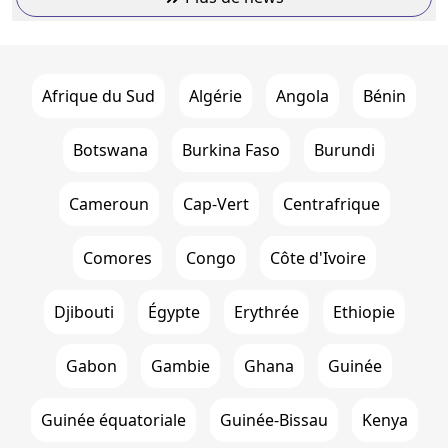
Afrique du Sud
Algérie
Angola
Bénin
Botswana
Burkina Faso
Burundi
Cameroun
Cap-Vert
Centrafrique
Comores
Congo
Côte d'Ivoire
Djibouti
Égypte
Erythrée
Ethiopie
Gabon
Gambie
Ghana
Guinée
Guinée équatoriale
Guinée-Bissau
Kenya