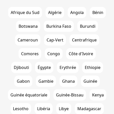
Afrique du Sud
Algérie
Angola
Bénin
Botswana
Burkina Faso
Burundi
Cameroun
Cap-Vert
Centrafrique
Comores
Congo
Côte d'Ivoire
Djibouti
Égypte
Erythrée
Ethiopie
Gabon
Gambie
Ghana
Guinée
Guinée équatoriale
Guinée-Bissau
Kenya
Lesotho
Libéria
Libye
Madagascar