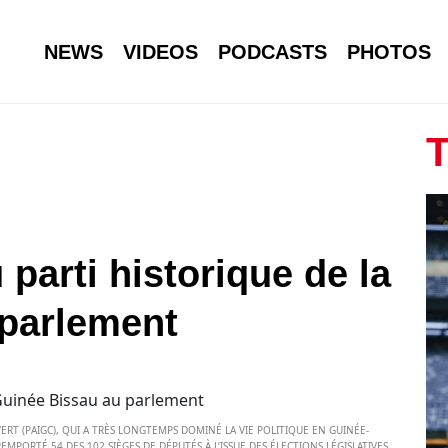
NEWS
VIDEOS
PODCASTS
PHOTOS
T
 parti historique de la
 parlement
VERT (PAIGC), QUI A TRÈS LONGTEMPS DOMINÉ LA VIE POLITIQUE EN GUINÉE-
MPORTÉ 54 DES 102 SIÈGES DE DÉPUTÉS À L’ISSUE DES ÉLECTIONS LÉGISLATIVES