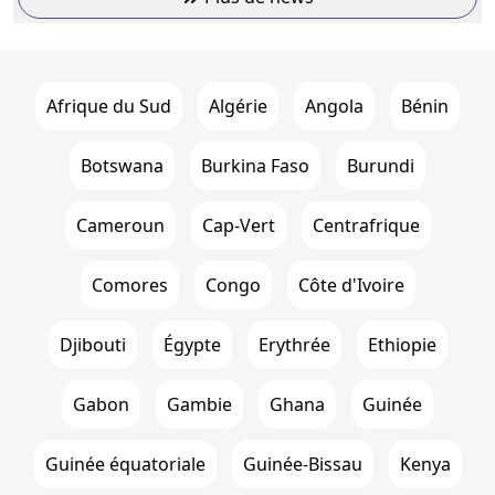
Afrique du Sud
Algérie
Angola
Bénin
Botswana
Burkina Faso
Burundi
Cameroun
Cap-Vert
Centrafrique
Comores
Congo
Côte d'Ivoire
Djibouti
Égypte
Erythrée
Ethiopie
Gabon
Gambie
Ghana
Guinée
Guinée équatoriale
Guinée-Bissau
Kenya