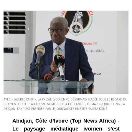
AVEC « J’ALERTE L’ANP », LA PRESSE IVOIRIENNE DÉSORMAIS PLACÉE SOUS LE REGARD DU
CITOYEN. CETTE PLATEFORME NUMÉRIQUE A ÉTÉ LANCÉE, CE MARDI 8 JUILLET 2025 À
ABIDJAN. L'ANP EST PRÉSIDÉE PAR LE JOURNALISTE ÉMÉRITE SAMBA KONÉ.
Abidjan, Côte d’Ivoire (Top News Africa) -
Le paysage médiatique ivoirien s’est