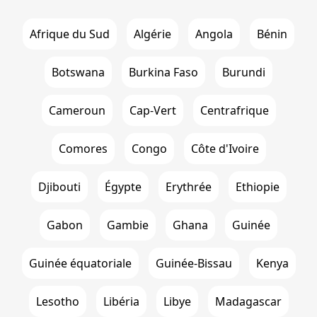
Afrique du Sud
Algérie
Angola
Bénin
Botswana
Burkina Faso
Burundi
Cameroun
Cap-Vert
Centrafrique
Comores
Congo
Côte d'Ivoire
Djibouti
Égypte
Erythrée
Ethiopie
Gabon
Gambie
Ghana
Guinée
Guinée équatoriale
Guinée-Bissau
Kenya
Lesotho
Libéria
Libye
Madagascar