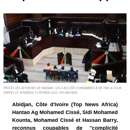
PROCÈS DES ATTENTATS DE BASSAM : LES 4 ACCUSÉS CONDAMNÉS À VIE PAR LA COUR
D'APPEL CE VENDREDI 15 FÉVRIER 2025. (PH ARCHIVE).
Abidjan, Côte d'Ivoire (Top News Africa)
Hantao Ag Mohamed Cissé, Sidi Mohamed
Kounta, Mohamed Cissé et Hassan Barry,
reconnus coupables de ''complicité