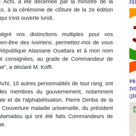
re Achi, a été décernée par la ministre de la
FE
to, à la cérémonie de clôture de la 2e édition
ui s'est ouverte lundi.
lgré vos distinctions multiples pour vos
n-être des ivoiriens, permettez-moi de vous
 République Alassane Ouattara et à mon nom
ont consignées, au grade de Commandeur de
ue", a déclaré M. Koffi.
PR
 Achi, 10 autres personnalités de tout rang, ont
IV
t des membres du gouvernement, notamment
(J
le et de l'alphabétisation, Pierre Dimba de la
a Couverture maladie universelle, du président
o Mamadou qui ont été faits Commandeurs de
que.