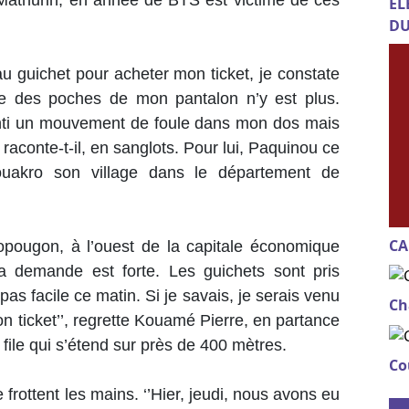
 Mathurin, en année de BTS est victime de ces
EL
DU
u guichet pour acheter mon ticket, je constate
e des poches de mon pantalon n’y est plus.
senti un mouvement de foule dans mon dos mais
, raconte-t-il, en sanglots. Pour lui, Paquinou ce
uakro son village dans le département de
CA
Yopougon, à l’ouest de la capitale économique
 La demande est forte. Les guichets sont pris
pas facile ce matin. Si je savais, je serais venu
Ch
 ticket’’, regrette Kouamé Pierre, en partance
file qui s’étend sur près de 400 mètres.
Co
frottent les mains. ‘’Hier, jeudi, nous avons eu