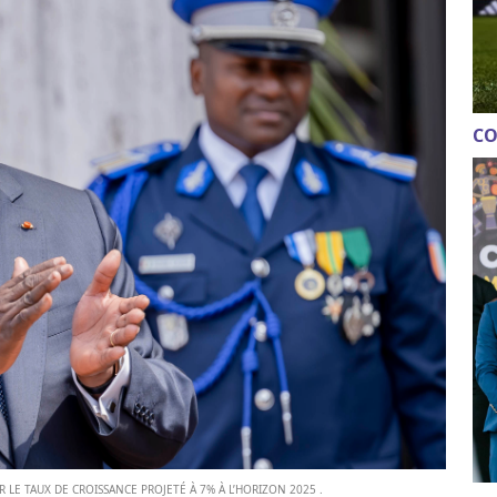
CO
R LE TAUX DE CROISSANCE PROJETÉ À 7% À L’HORIZON 2025 .