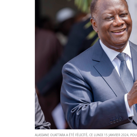
ALASSANE OUATTARA A ÉTÉ FÉLICITÉ, CE LUNDI 15 JANVIER 2024, POU