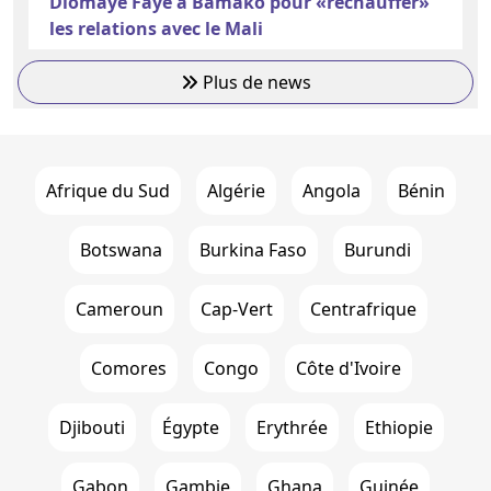
Diomaye Faye à Bamako pour «réchauffer»
les relations avec le Mali
Plus de news
Afrique du Sud
Algérie
Angola
Bénin
Botswana
Burkina Faso
Burundi
Cameroun
Cap-Vert
Centrafrique
Comores
Congo
Côte d'Ivoire
Djibouti
Égypte
Erythrée
Ethiopie
Gabon
Gambie
Ghana
Guinée