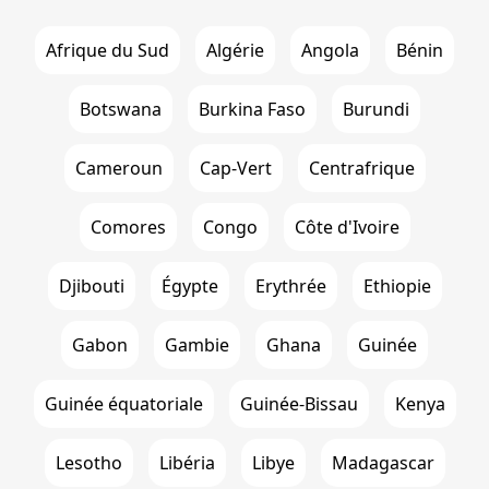
Afrique du Sud
Algérie
Angola
Bénin
Botswana
Burkina Faso
Burundi
Cameroun
Cap-Vert
Centrafrique
Comores
Congo
Côte d'Ivoire
Djibouti
Égypte
Erythrée
Ethiopie
Gabon
Gambie
Ghana
Guinée
Guinée équatoriale
Guinée-Bissau
Kenya
Lesotho
Libéria
Libye
Madagascar