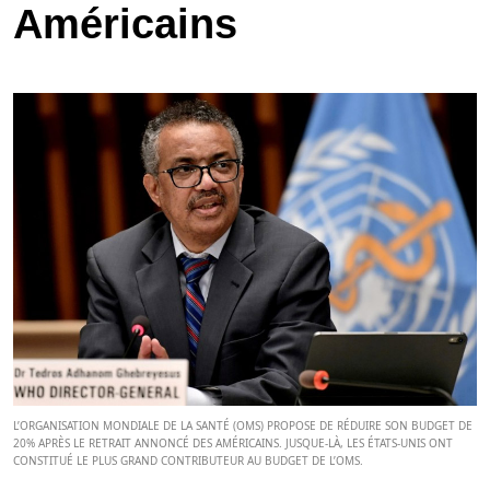
Américains
L’ORGANISATION MONDIALE DE LA SANTÉ (OMS) PROPOSE DE RÉDUIRE SON BUDGET DE
20% APRÈS LE RETRAIT ANNONCÉ DES AMÉRICAINS. JUSQUE-LÀ, LES ÉTATS-UNIS ONT
CONSTITUÉ LE PLUS GRAND CONTRIBUTEUR AU BUDGET DE L’OMS.