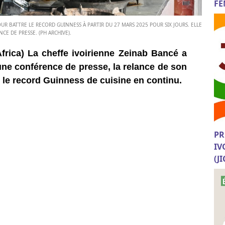
FE
R BATTRE LE RECORD GUINNESS À PARTIR DU 27 MARS 2025 POUR SIX JOURS. ELLE
CE DE PRESSE. (PH ARCHIVE).
frica) La cheffe ivoirienne Zeinab Bancé a
une conférence de presse, la relance de son
 le record Guinness de cuisine en continu.
PR
IV
(J