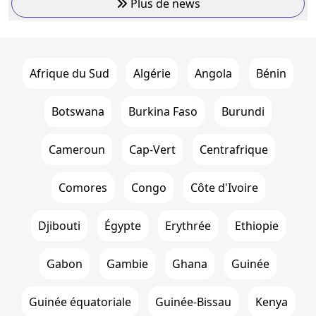
Plus de news
Afrique du Sud
Algérie
Angola
Bénin
Botswana
Burkina Faso
Burundi
Cameroun
Cap-Vert
Centrafrique
Comores
Congo
Côte d'Ivoire
Djibouti
Égypte
Erythrée
Ethiopie
Gabon
Gambie
Ghana
Guinée
Guinée équatoriale
Guinée-Bissau
Kenya