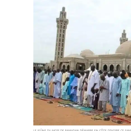
LE JEÛNE DU MOIS DE RAMADAN DÉMARRE EN CÔTE D’IVOIRE CE SAME