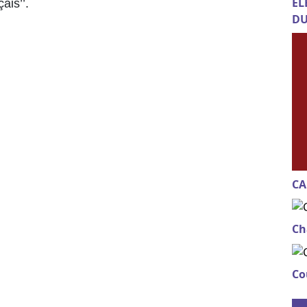
EL
ais’’.
DU
CA
Ch
Co