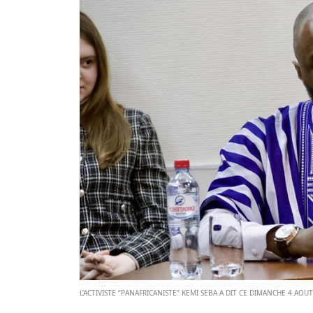
L’ACTIVISTE ‘’PANAFRICANISTE’’ KEMI SEBA A DIT CE DIMANCHE 4 A