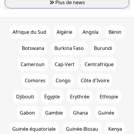
Plus de news
Afrique du Sud
Algérie
Angola
Bénin
Botswana
Burkina Faso
Burundi
Cameroun
Cap-Vert
Centrafrique
Comores
Congo
Côte d'Ivoire
Djibouti
Égypte
Erythrée
Ethiopie
Gabon
Gambie
Ghana
Guinée
Guinée équatoriale
Guinée-Bissau
Kenya