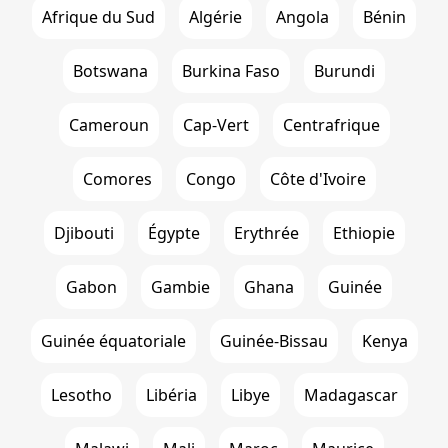
Afrique du Sud
Algérie
Angola
Bénin
Botswana
Burkina Faso
Burundi
Cameroun
Cap-Vert
Centrafrique
Comores
Congo
Côte d'Ivoire
Djibouti
Égypte
Erythrée
Ethiopie
Gabon
Gambie
Ghana
Guinée
Guinée équatoriale
Guinée-Bissau
Kenya
Lesotho
Libéria
Libye
Madagascar