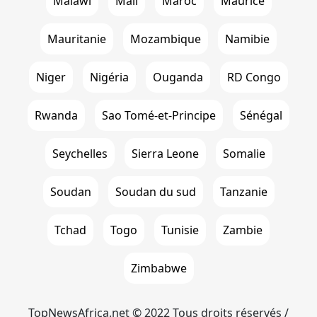
Malawi
Mali
Maroc
Maurice
Mauritanie
Mozambique
Namibie
Niger
Nigéria
Ouganda
RD Congo
Rwanda
Sao Tomé-et-Principe
Sénégal
Seychelles
Sierra Leone
Somalie
Soudan
Soudan du sud
Tanzanie
Tchad
Togo
Tunisie
Zambie
Zimbabwe
TopNewsAfrica.net © 2022 Tous droits réservés /