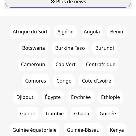
Plus de news
Afrique du Sud
Algérie
Angola
Bénin
Botswana
Burkina Faso
Burundi
Cameroun
Cap-Vert
Centrafrique
Comores
Congo
Côte d'Ivoire
Djibouti
Égypte
Erythrée
Ethiopie
Gabon
Gambie
Ghana
Guinée
Guinée équatoriale
Guinée-Bissau
Kenya