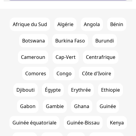
Afrique du Sud
Algérie
Angola
Bénin
Botswana
Burkina Faso
Burundi
Cameroun
Cap-Vert
Centrafrique
Comores
Congo
Côte d'Ivoire
Djibouti
Égypte
Erythrée
Ethiopie
Gabon
Gambie
Ghana
Guinée
Guinée équatoriale
Guinée-Bissau
Kenya