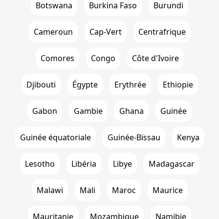
Botswana
Burkina Faso
Burundi
Cameroun
Cap-Vert
Centrafrique
Comores
Congo
Côte d'Ivoire
Djibouti
Égypte
Erythrée
Ethiopie
Gabon
Gambie
Ghana
Guinée
Guinée équatoriale
Guinée-Bissau
Kenya
Lesotho
Libéria
Libye
Madagascar
Malawi
Mali
Maroc
Maurice
Mauritanie
Mozambique
Namibie