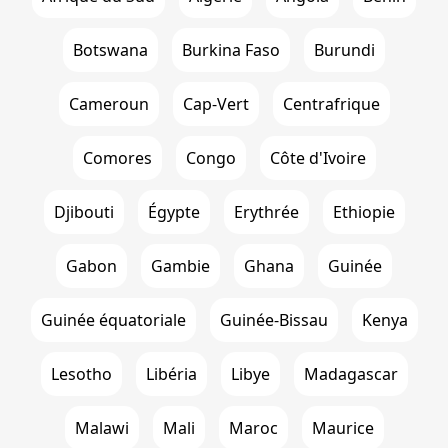
Botswana
Burkina Faso
Burundi
Cameroun
Cap-Vert
Centrafrique
Comores
Congo
Côte d'Ivoire
Djibouti
Égypte
Erythrée
Ethiopie
Gabon
Gambie
Ghana
Guinée
Guinée équatoriale
Guinée-Bissau
Kenya
Lesotho
Libéria
Libye
Madagascar
Malawi
Mali
Maroc
Maurice