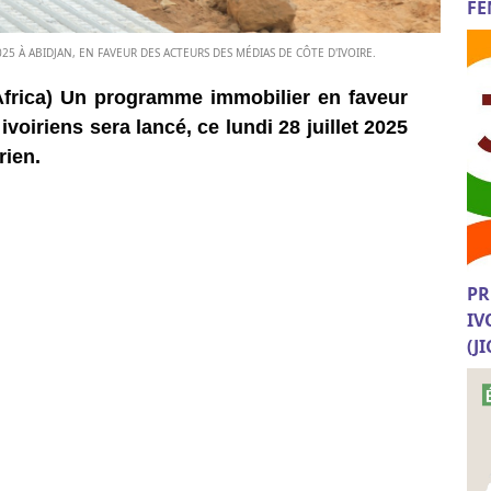
FE
25 À ABIDJAN, EN FAVEUR DES ACTEURS DES MÉDIAS DE CÔTE D'IVOIRE.
Africa) Un programme immobilier en faveur
voiriens sera lancé, ce lundi 28 juillet 2025
rien.
PR
IV
(J