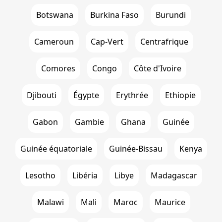
Botswana
Burkina Faso
Burundi
Cameroun
Cap-Vert
Centrafrique
Comores
Congo
Côte d'Ivoire
Djibouti
Égypte
Erythrée
Ethiopie
Gabon
Gambie
Ghana
Guinée
Guinée équatoriale
Guinée-Bissau
Kenya
Lesotho
Libéria
Libye
Madagascar
Malawi
Mali
Maroc
Maurice