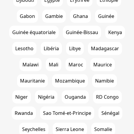
Djibouti
Égypte
Erythrée
Ethiopie
Gabon
Gambie
Ghana
Guinée
Guinée équatoriale
Guinée-Bissau
Kenya
Lesotho
Libéria
Libye
Madagascar
Malawi
Mali
Maroc
Maurice
Mauritanie
Mozambique
Namibie
Niger
Nigéria
Ouganda
RD Congo
Rwanda
Sao Tomé-et-Principe
Sénégal
Seychelles
Sierra Leone
Somalie