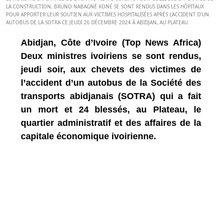
LA CONSTRUCTION, BRUNO NABAGNÉ KONÉ SE SONT RENDUS DANS LES HÔPITAUX
POUR APPORTER LEUR SOUTIEN AUX VICTIMES HOSPITALISÉES APRÈS L'ACCIDENT D'UN
AUTOBUS DE LA SOTRA CE JEUDI 26 DÉCEMBRE 2024 À ABIDJAN, AU PLATEAU.
Abidjan, Côte d’Ivoire (Top News Africa)
Deux ministres ivoiriens se sont rendus,
jeudi soir, aux chevets des victimes de
l’accident d’un autobus de la Société des
transports abidjanais (SOTRA) qui a fait
un mort et 24 blessés, au Plateau, le
quartier administratif et des affaires de la
capitale économique ivoirienne.