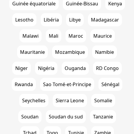
Guinée équatoriale
Guinée-Bissau
Kenya
Lesotho
Libéria
Libye
Madagascar
Malawi
Mali
Maroc
Maurice
Mauritanie
Mozambique
Namibie
Niger
Nigéria
Ouganda
RD Congo
Rwanda
Sao Tomé-et-Principe
Sénégal
Seychelles
Sierra Leone
Somalie
Soudan
Soudan du sud
Tanzanie
Tchad
Togo
Tunisie
Zambie