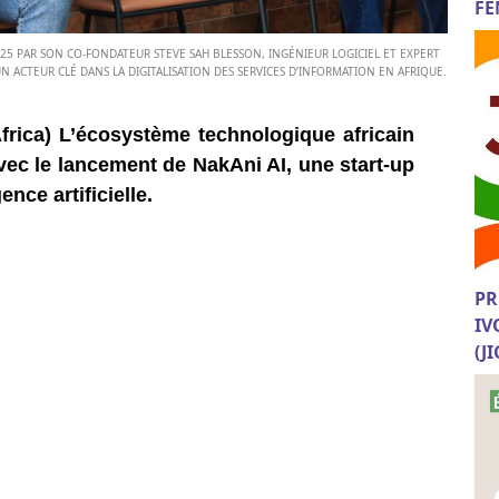
FE
2025 PAR SON CO-FONDATEUR STEVE SAH BLESSON, INGÉNIEUR LOGICIEL ET EXPERT
 ACTEUR CLÉ DANS LA DIGITALISATION DES SERVICES D’INFORMATION EN AFRIQUE.
frica) L’écosystème technologique africain
vec le lancement de NakAni AI, une start-up
ence artificielle.
PR
IV
(J