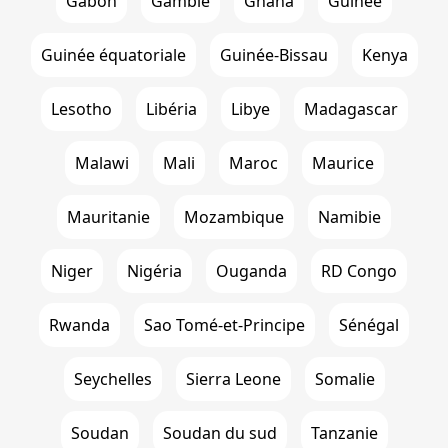
Gabon
Gambie
Ghana
Guinée
Guinée équatoriale
Guinée-Bissau
Kenya
Lesotho
Libéria
Libye
Madagascar
Malawi
Mali
Maroc
Maurice
Mauritanie
Mozambique
Namibie
Niger
Nigéria
Ouganda
RD Congo
Rwanda
Sao Tomé-et-Principe
Sénégal
Seychelles
Sierra Leone
Somalie
Soudan
Soudan du sud
Tanzanie