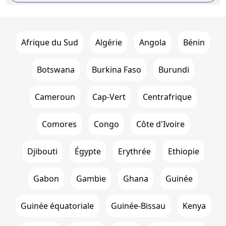
Afrique du Sud
Algérie
Angola
Bénin
Botswana
Burkina Faso
Burundi
Cameroun
Cap-Vert
Centrafrique
Comores
Congo
Côte d'Ivoire
Djibouti
Égypte
Erythrée
Ethiopie
Gabon
Gambie
Ghana
Guinée
Guinée équatoriale
Guinée-Bissau
Kenya