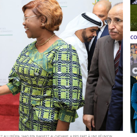
CO
T AU LIBÉRIA, SAAD BIN BAKHEET AL-QATHAMI, A PRIS PART À UNE RÉUNION