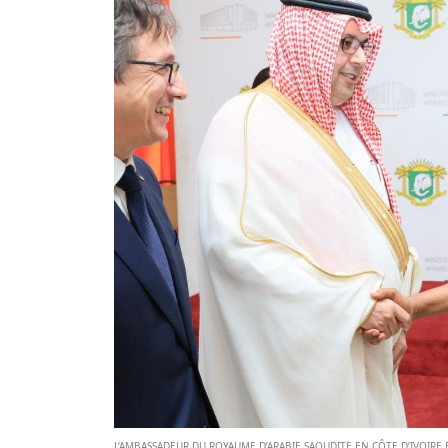
L’AMBASSADEUR DU ROYAUME D’ARABIE SAOUDITE EN CÔTE D’IVOIRE E