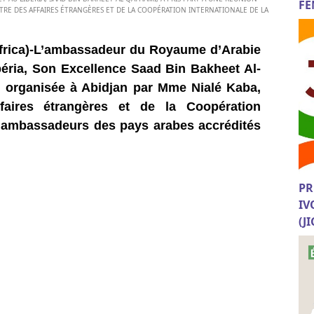
FE
STRE DES AFFAIRES ÉTRANGÈRES ET DE LA COOPÉRATION INTERNATIONALE DE LA
Africa)-L’ambassadeur du Royaume d’Arabie
béria, Son Excellence Saad Bin Bakheet Al-
n organisée à Abidjan par Mme Nialé Kaba,
ffaires étrangères et de la Coopération
s ambassadeurs des pays arabes accrédités
PR
IV
(J