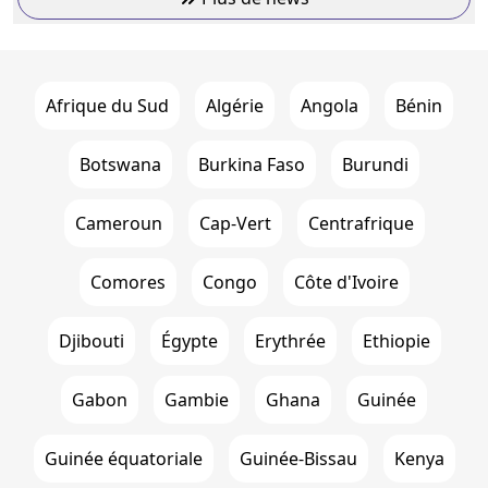
Afrique du Sud
Algérie
Angola
Bénin
Botswana
Burkina Faso
Burundi
Cameroun
Cap-Vert
Centrafrique
Comores
Congo
Côte d'Ivoire
Djibouti
Égypte
Erythrée
Ethiopie
Gabon
Gambie
Ghana
Guinée
Guinée équatoriale
Guinée-Bissau
Kenya