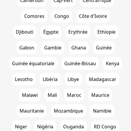
Cameroun
Cap-Vert
Centrafrique
Comores
Congo
Côte d'Ivoire
Djibouti
Égypte
Erythrée
Ethiopie
Gabon
Gambie
Ghana
Guinée
Guinée équatoriale
Guinée-Bissau
Kenya
Lesotho
Libéria
Libye
Madagascar
Malawi
Mali
Maroc
Maurice
Mauritanie
Mozambique
Namibie
Niger
Nigéria
Ouganda
RD Congo