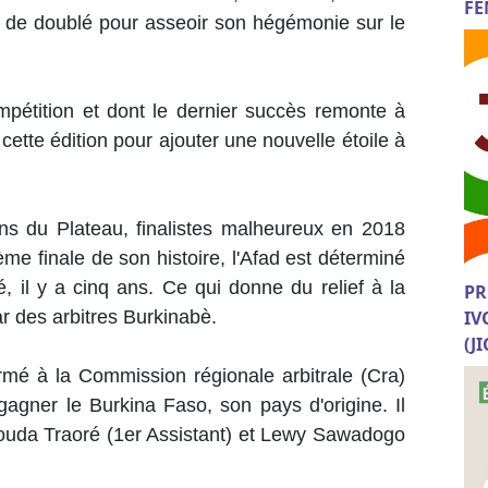
FE
de doublé pour asseoir son hégémonie sur le
mpétition et dont le dernier succès remonte à
ette édition pour ajouter une nouvelle étoile à
ns du Plateau, finalistes malheureux en 2018
e finale de son histoire, l'Afad est déterminé
é, il y a cinq ans. Ce qui donne du relief à la
PR
IV
ar des arbitres Burkinabè.
(J
formé à la Commission régionale arbitrale (Cra)
gagner le Burkina Faso, son pays d'origine. Il
aouda Traoré (1er Assistant) et Lewy Sawadogo