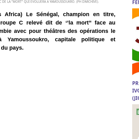
FE
 DE LA ‘’MORT’’ QUI ÉVOLUERA À YAMOUSSOUKRO. (PH D'ARCHIVE).
s Africa) Le Sénégal, champion en titre,
oupe C relevé dit de ‘’la mort’’ face au
mbie avec pour théâtres des opérations le
Yamoussoukro, capitale politique et
 du pays.
PR
IV
(J