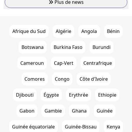
Plus de news
Afrique du Sud
Algérie
Angola
Bénin
Botswana
Burkina Faso
Burundi
Cameroun
Cap-Vert
Centrafrique
Comores
Congo
Côte d'Ivoire
Djibouti
Égypte
Erythrée
Ethiopie
Gabon
Gambie
Ghana
Guinée
Guinée équatoriale
Guinée-Bissau
Kenya