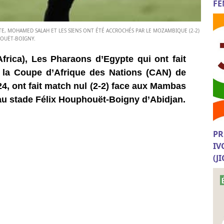
FE
PTE, MOHAMED SALAH ET LES SIENS ONT ÉTÉ ACCROCHÉS PAR LE MOZAMBIQUE (2-2)
HOUËT-BOIGNY.
frica), Les Pharaons d’Egypte qui ont fait
e la Coupe d’Afrique des Nations (CAN) de
24, ont fait match nul (2-2) face aux Mambas
u stade Félix Houphouët-Boigny d’Abidjan.
PR
IV
(J