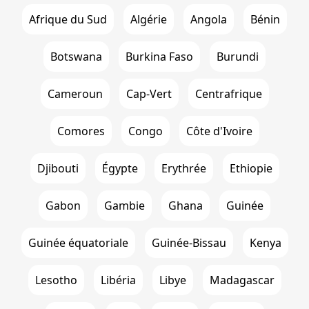
Afrique du Sud
Algérie
Angola
Bénin
Botswana
Burkina Faso
Burundi
Cameroun
Cap-Vert
Centrafrique
Comores
Congo
Côte d'Ivoire
Djibouti
Égypte
Erythrée
Ethiopie
Gabon
Gambie
Ghana
Guinée
Guinée équatoriale
Guinée-Bissau
Kenya
Lesotho
Libéria
Libye
Madagascar