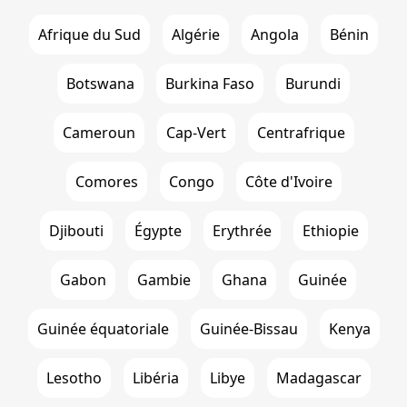
Afrique du Sud
Algérie
Angola
Bénin
Botswana
Burkina Faso
Burundi
Cameroun
Cap-Vert
Centrafrique
Comores
Congo
Côte d'Ivoire
Djibouti
Égypte
Erythrée
Ethiopie
Gabon
Gambie
Ghana
Guinée
Guinée équatoriale
Guinée-Bissau
Kenya
Lesotho
Libéria
Libye
Madagascar