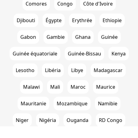
Comores
Congo
Côte d'Ivoire
Djibouti
Égypte
Erythrée
Ethiopie
Gabon
Gambie
Ghana
Guinée
Guinée équatoriale
Guinée-Bissau
Kenya
Lesotho
Libéria
Libye
Madagascar
Malawi
Mali
Maroc
Maurice
Mauritanie
Mozambique
Namibie
Niger
Nigéria
Ouganda
RD Congo
Rwanda
Sao Tomé-et-Principe
Sénégal