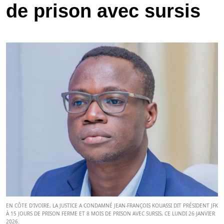
de prison avec sursis
EN CÔTE D'IVOIRE, LA JUSTICE A CONDAMNÉ JEAN-FRANÇOIS KOUASSI DIT PRÉSIDENT JFK
À 15 JOURS DE PRISON FERME ET 8 MOIS DE PRISON AVEC SURSIS, CE LUNDI 26 JANVIER
2026.