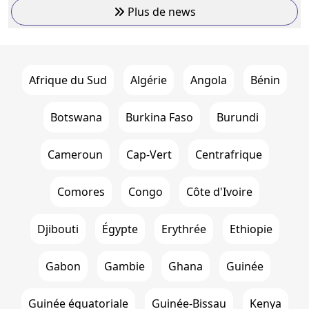
Plus de news
Afrique du Sud
Algérie
Angola
Bénin
Botswana
Burkina Faso
Burundi
Cameroun
Cap-Vert
Centrafrique
Comores
Congo
Côte d'Ivoire
Djibouti
Égypte
Erythrée
Ethiopie
Gabon
Gambie
Ghana
Guinée
Guinée équatoriale
Guinée-Bissau
Kenya