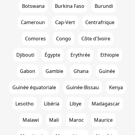
Botswana
Burkina Faso
Burundi
Cameroun
Cap-Vert
Centrafrique
Comores
Congo
Côte d'Ivoire
Djibouti
Égypte
Erythrée
Ethiopie
Gabon
Gambie
Ghana
Guinée
Guinée équatoriale
Guinée-Bissau
Kenya
Lesotho
Libéria
Libye
Madagascar
Malawi
Mali
Maroc
Maurice