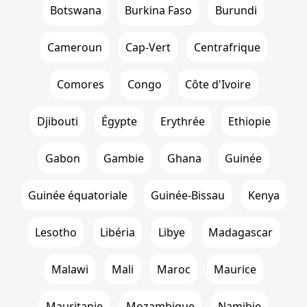
Botswana
Burkina Faso
Burundi
Cameroun
Cap-Vert
Centrafrique
Comores
Congo
Côte d'Ivoire
Djibouti
Égypte
Erythrée
Ethiopie
Gabon
Gambie
Ghana
Guinée
Guinée équatoriale
Guinée-Bissau
Kenya
Lesotho
Libéria
Libye
Madagascar
Malawi
Mali
Maroc
Maurice
Mauritanie
Mozambique
Namibie