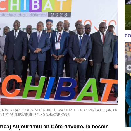
CO
BÂTIMENT (ARCHIBAT) S'EST OUVERTE, CE MARDI 12 DÉCEMBRE 2023 À ABIDJAN, EN
ENT ET DE L’URBANISME, BRUNO NABAGNÉ KONÉ.
rica) Aujourd’hui en Côte d’Ivoire, le besoin