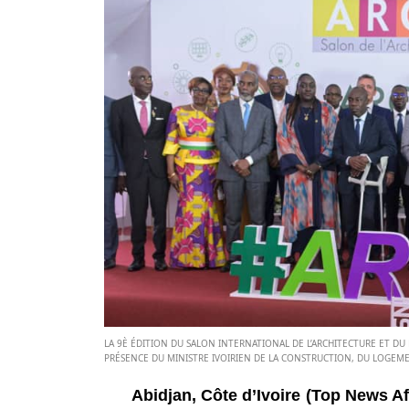
LA 9È ÉDITION DU SALON INTERNATIONAL DE L’ARCHITECTURE ET DU 
PRÉSENCE DU MINISTRE IVOIRIEN DE LA CONSTRUCTION, DU LOGEM
Abidjan, Côte d’Ivoire (Top News Af